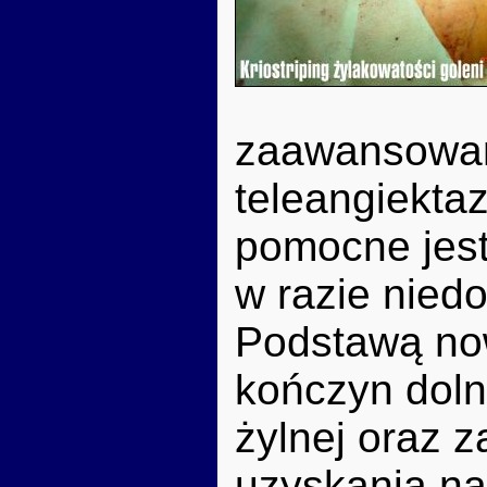
zaawansowany
teleangiektaz
pomocne jest
w razie nied
Podstawą no
kończyn doln
żylnej oraz 
uzyskania na