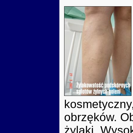
kosmetyczny,
obrzęków. Ob
żylaki. Wyso