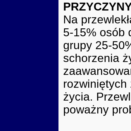
PRZYCZYNY
Na przewlekł
5-15% osób d
grupy 25-50%,
schorzenia ży
zaawansowan
rozwiniętych
życia. Przew
poważny prob