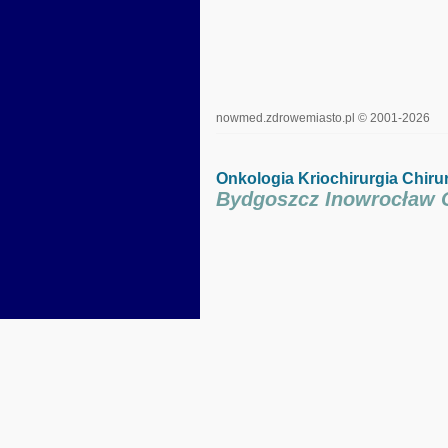
nowmed.zdrowemiasto.pl © 2001-2026
Onkologia
Kriochirurgia
Chiru
Bydgoszcz Inowrocław 