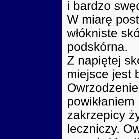
i bardzo swę
W miarę post
włókniste skó
podskórna.
Z napiętej s
miejsce jest 
Owrzodzenie 
powikłaniem 
zakrzepicy ż
leczniczy. O