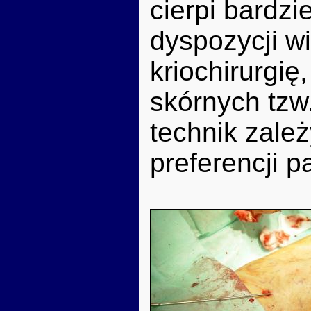
cierpi bardzi
dyspozycji w
kriochirurgi
skórnych tzw
technik zale
preferencji p