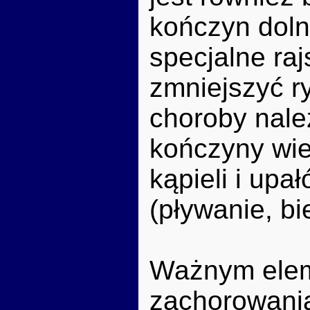
kończyn doln
specjalne ra
zmniejszyć r
choroby nale
kończyny wie
kąpieli i upa
(pływanie, bi
Ważnym elem
zachorowania