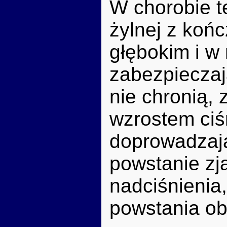
W chorobie t
żylnej z koń
głębokim i w
zabezpieczaj
nie chronią,
wzrostem ciś
doprowadzaj
powstanie zja
nadciśnienia,
powstania ob