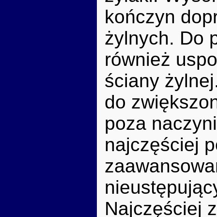
kończyn dopr
żylnych. Do 
również uspo
ściany żylnej
do zwiększon
poza naczyni
najczęściej 
zaawansowany
nieustępując
Najczęściej z