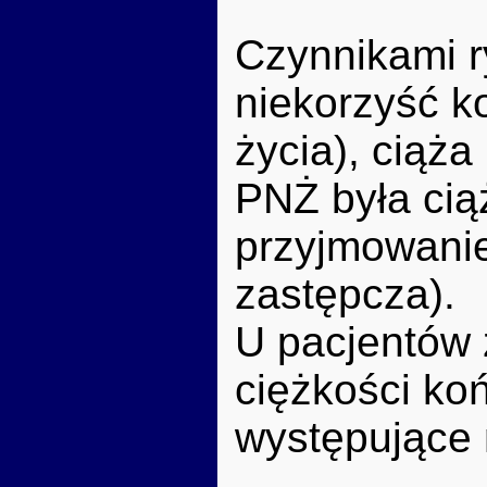
Czynnikami r
niekorzyść k
życia), ciąż
PNŻ była ciąż
przyjmowanie
zastępcza).
U pacjentów 
ciężkości koń
występujące 