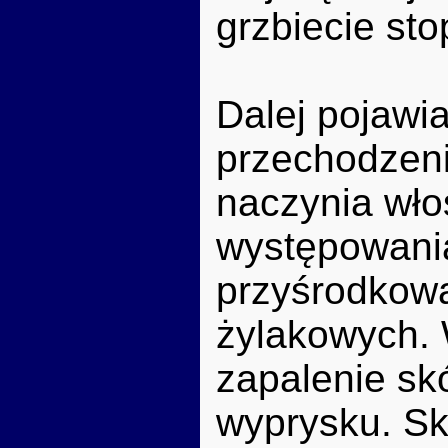
grzbiecie sto
Dalej pojawi
przechodzeni
naczynia wł
występowania
przyśrodkowa
żylakowych. 
zapalenie sk
wyprysku. Skó