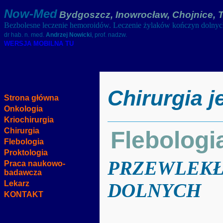
Now-Med
Bydgoszcz, Inowrocław, Chojnice, 
Bezbolesne leczenie hemoroidów. Leczenie żylaków kończyn dolny
dr hab. n. med.
Andrzej Nowicki
, prof. nadzw.
WERSJA MOBILNA TU
Chirurgia 
Strona główna
Onkologia
Kriochirurgia
Chirurgia
Flebologi
Flebologia
Proktologia
PRZEWLEKŁ
Praca naukowo-
badawcza
Lekarz
DOLNYCH
KONTAKT