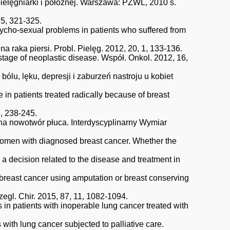
pielęgniarki i położnej. Warszawa: PZWL, 2010 s.
 5, 321-325.
ycho-sexual problems in patients who suffered from
raka piersi. Probl. Pielęg. 2012, 20, 1, 133-136.
l stage of neoplastic disease. Współ. Onkol. 2012, 16,
lu, lęku, depresji i zaburzeń nastroju u kobiet
e in patients treated radically because of breast
3, 238-245.
na nowotwór płuca. Interdyscyplinarny Wymiar
women with diagnosed breast cancer. Whether the
 decision related to the disease and treatment in
o breast cancer using amputation or breast conserving
zegl. Chir. 2015, 87, 11, 1082-1094.
in patients with inoperable lung cancer treated with
 with lung cancer subjected to palliative care.