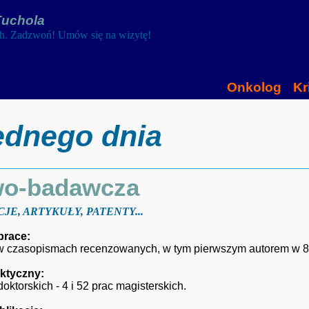
Tuchola
ch. Zadzwoń! Umów się na wizytę!
Onkolog
Kr
jednego dnia
wo-badawcza
JE, ARTYKUŁY, PATENTY...
prace:
i w czasopismach recenzowanych, w tym pierwszym autorem w 
ktyczny:
oktorskich - 4 i 52 prac magisterskich.