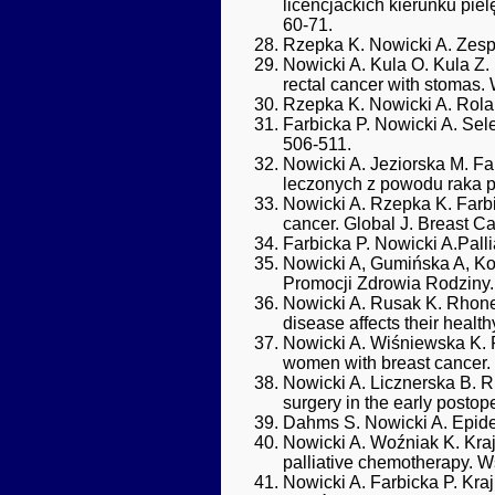
licencjackich kierunku pie
60-71.
Rzepka K. Nowicki A. Zespó
Nowicki A. Kula O. Kula Z.
rectal cancer with stomas. 
Rzepka K. Nowicki A. Rola 
Farbicka P. Nowicki A. Selec
506-511.
Nowicki A. Jeziorska M. Fa
leczonych z powodu raka p
Nowicki A. Rzepka K. Farbick
cancer. Global J. Breast Ca
Farbicka P. Nowicki A.Palli
Nowicki A, Gumińska A, Ko
Promocji Zdrowia Rodziny.
Nowicki A. Rusak K. Rhone 
disease affects their heal
Nowicki A. Wiśniewska K. R
women with breast cancer.
Nowicki A. Licznerska B. Rh
surgery in the early postope
Dahms S. Nowicki A. Epidem
Nowicki A. Woźniak K. Kraj
palliative chemotherapy. W
Nowicki A. Farbicka P. Krajn