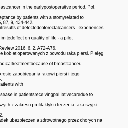
stcancer in the earlypostoperative period. Pol.
eptance by patients with a stomyrelated to
5, 87, 9, 434-442.
results of detectedcolorectalcancers - experiences
tedeffect on quality of life - a pilot
oReview 2016, 6, 2, A72-A76.
 kobiet operowanych z powodu raka piersi. Pielęg.
adicaltreatmentbecause of breastcancer.
esie zapobiegania rakowi piersi i jego
.
atients with
sease in patientsreceivingpalliativecaredue to
ch z zakresu profilaktyki i leczenia raka szyjki
2.
kładek ubezpieczenia zdrowotnego przez chorych na