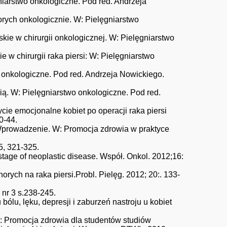
iarstwo onkologiczne. Pod red. Andrzeja
rych onkologicznie. W: Pielęgniarstwo
ie w chirurgii onkologicznej. W: Pielęgniarstwo
 w chirurgii raka piersi: W: Pielęgniarstwo
o onkologiczne. Pod red. Andrzeja Nowickiego.
ą. W: Pielęgniarstwo onkologiczne. Pod red.
ie emocjonalne kobiet po operacji raka piersi
0-44.
prowadzenie. W: Promocja zdrowia w praktyce
5, 321-325.
l stage of neoplastic disease. Współ. Onkol. 2012;16:
ych na raka piersi.Probl. Pielęg. 2012; 20:. 133-
 nr 3 s.238-245.
lu, lęku, depresji i zaburzeń nastroju u kobiet
 Promocja zdrowia dla studentów studiów