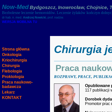
Now-Med
Bydgoszcz, Inowrocław, Chojnice, 
Bezbolesne leczenie hemoroidów. Leczenie żylaków kończyn dolny
dr hab. n. med.
Andrzej Nowicki
, prof. nadzw.
WERSJA MOBILNA TU
Chirurgia 
Strona główna
Onkologia
Kriochirurgia
Praca nauko
Chirurgia
Flebologia
Proktologia
ROZPRAWY, PRACE, PUBLIKAC
Praca naukowo-
Opubliowane 
badawcza
117 publikacj
Lekarz
KONTAKT
Dorobek dyda
Promotor prac d