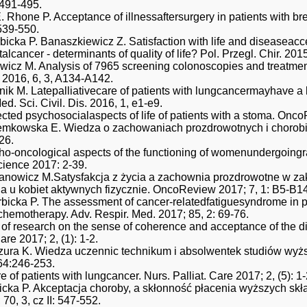
 491-495.
hone P. Acceptance of illnessaftersurgery in patients with brea
 539-550.
bicka P. Banaszkiewicz Z. Satisfaction with life and diseaseacc
talcancer - determinants of quality of life? Pol. Przegl. Chir. 201
icz M. Analysis of 7965 screening colonoscopies and treatment
 2016, 6, 3, A134-A142.
ik M. Latepalliativecare of patients with lungcancermayhave a limi
d. Sci. Civil. Dis. 2016, 1, e1-e9.
ected psychosocialaspects of life of patients with a stoma. Onc
zemkowska E. Wiedza o zachowaniach prozdrowotnych i chorobie
26.
ho-oncological aspects of the functioning of womenundergoingr
cience 2017: 2-39.
anowicz M.Satysfakcja z życia a zachownia prozdrowotne w zakr
 u kobiet aktywnych fizycznie. OncoReview 2017; 7, 1: B5-B14
rbicka P. The assessment of cancer-relatedfatiguesyndrome in p
chemotherapy. Adv. Respir. Med. 2017; 85, 2: 69-76.
of research on the sense of coherence and acceptance of the di
are 2017; 2, (1): 1-2.
zura K. Wiedza uczennic technikum i absolwentek studiów wyższy
 64:246-253.
e of patients with lungcancer. Nurs. Palliat. Care 2017; 2, (5): 1-
bicka P. Akceptacja choroby, a skłonność płacenia wyższych s
70, 3, cz II: 547-552.