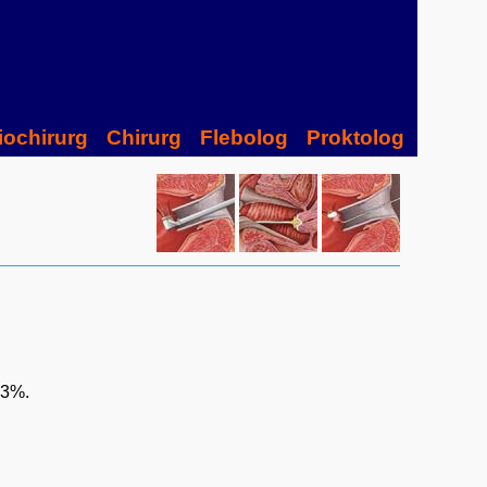
iochirurg
Chirurg
Flebolog
Proktolog
83%.