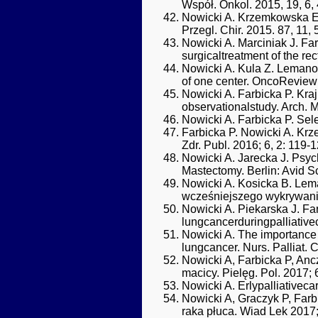
Współ. Onkol. 2015, 19, 6,
Nowicki A. Krzemkowska E. R
Przegl. Chir. 2015. 87, 11,
Nowicki A. Marciniak J. Far
surgicaltreatment of the rec
Nowicki A. Kula Z. Lemanow
of one center. OncoReview
Nowicki A. Farbicka P. Krajn
observationalstudy. Arch. Me
Nowicki A. Farbicka P. Sel
Farbicka P. Nowicki A. Kr
Zdr. Publ. 2016; 6, 2: 119-1
Nowicki A. Jarecka J. Psyc
Mastectomy. Berlin: Avid S
Nowicki A. Kosicka B. Lem
wcześniejszego wykrywania
Nowicki A. Piekarska J. Fa
lungcancerduringpalliative
Nowicki A. The importance 
lungcancer. Nurs. Palliat. C
Nowicki A, Farbicka P, Anc
macicy. Pielęg. Pol. 2017;
Nowicki A. Erlypalliativecar
Nowicki A, Graczyk P, Far
raka płuca. Wiad Lek 2017; 