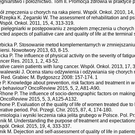
lęgniarstwo i położnictwo. Tom II. Promocja zdrowia w praktyce 
ł zmęczenia u chorych na raka piersi. Współ. Onkol. 2010, 14,
 Rzepka K. Zegarski W. The assessment of rehabilitation and ps
Współ. Onkol. 2011, 15, 4, 313-319.
pielęgniarki w postępowaniu z zespołem zmęczenia u chorych na 
ted aspects of palliative care and quality of life at the termina
rbicka P. Stosowanie metod komplementarnych w zmniejszaniu bó
iersi. Nowotwory 2013, 63, 8-15.
a P. The influence of physical activity on the severity of fatigu
ncer Res. 2013, 1, 2, 43-52.
ative carein patients with lung cancer. Współ. Onkol. 2013, 17, 
walewski J. Ocena stanu odżywienia i odżywiania się chorych 
 Red. Grabiec M. Bydgoszcz 2008: 157-174. 1
P. Knowledge about prevention, risk factors and treatment in 
thy behaviour? OncoReview 2015, 5, 2, A81-A90.
hone P. The influence of socio-demographic factors on making a
 OncoReview 2015, 5, 3, A125-A132.
one P. Evaluation of the quality of life of women treated due t
rative period. Pol. Przegl. Chir. 2015, 87, 4, 174-180.
iologia i wyniki leczenia raka jelita grubego w Polsce. Pol. Pr
nik M. Understanding the purpose of treatment and expectations 
spół. Onkol. 2015, 19, 4, 333-337.
ik M. Dejection and self-assessment of quality of life in patients