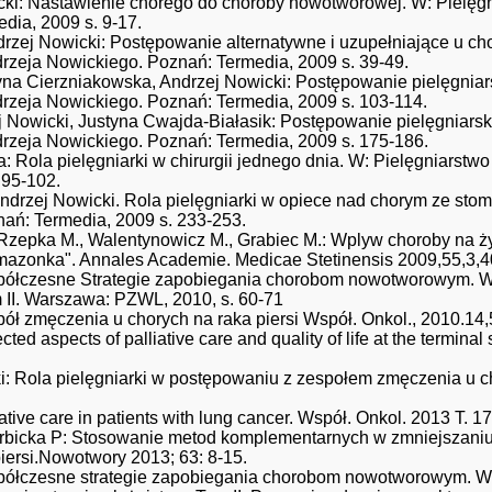
icki: Nastawienie chorego do choroby nowotworowej. W: Pielęgn
dia, 2009 s. 9-17.
zej Nowicki: Postępowanie alternatywne i uzupełniające u cho
drzeja Nowickiego. Poznań: Termedia, 2009 s. 39-49.
na Cierzniakowska, Andrzej Nowicki: Postępowanie pielęgniarsk
drzeja Nowickiego. Poznań: Termedia, 2009 s. 103-114.
 Nowicki, Justyna Cwajda-Białasik: Postępowanie pielęgniarskie
drzeja Nowickiego. Poznań: Termedia, 2009 s. 175-186.
: Rola pielęgniarki w chirurgii jednego dnia. W: Pielęgniarstw
 95-102.
rzej Nowicki. Rola pielęgniarki w opiece nad chorym ze stomi
ań: Termedia, 2009 s. 233-253.
Rzepka M., Walentynowicz M., Grabiec M.: Wplyw choroby na życ
azonka". Annales Academie. Medicae Stetinensis 2009,55,3,4
półczesne Strategie zapobiegania chorobom nowotworowym. W
om II. Warszawa: PZWL, 2010, s. 60-71
ół zmęczenia u chorych na raka piersi Współ. Onkol., 2010.14,
cted aspects of palliative care and quality of life at the termina
: Rola pielęgniarki w postępowaniu z zespołem zmęczenia u chor
ative care in patients with lung cancer. Współ. Onkol. 2013 T. 17
rbicka P: Stosowanie metod komplementarnych w zmniejszaniu bó
iersi.Nowotwory 2013; 63: 8-15.
półczesne strategie zapobiegania chorobom nowotworowym. W: