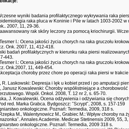
likacje:
Wczesne wyniki badania profilaktycznego wykrywania raka piersi
pidemiologia raka pluca w Koninie i Pile w latach 1003-2002 w 
.. 2007, 11, 29-36.
aawansowany rak skóry leczony za pomocą kriochirurgii. Wczesn
 Tesmer I.: Ocena jakości życia chorych na raka gruczołu krokow
cz. Onk. 2007, 11, 412-418.
niki badań profilaktycznych w kierunku raka piersi realizowany
37-443.
 Tesmer I.: Ocena jakości życia chorych na raka gruczołu krokow
cz. Onk.2007, 11, 449-454.
Akceptacja choroby przez chore po operacji raka piersi w trakci
R. Laskowski: Depresja i lęk u kobiet przed i po amputacji piersi
k, Janusz Kowalewski: Choroby współistniejące a chorobowoś
erzutowego. Współ. Onkol. 2008, T. 12 nr 2, s. 65-70.
ska, J. Kowalewski. Ocena odżywienia i odżywiania się chorych
Pod red. Marka Grabca. Bydgoszcz: "Scrypt", 2008, s. 157-159
gniarstwo onkologiczne. Poznań: Termedia, 2009, 318 s.
Rzepka M., Walentynowicz M., Grabiec M.: Wpływ choroby na życ
azonka". Annales Academie. Medicae Stetinensis 2009, 55, 3,
ęgniarstwo onkologiczne. Poznań: Termedia, 2009 318 s.