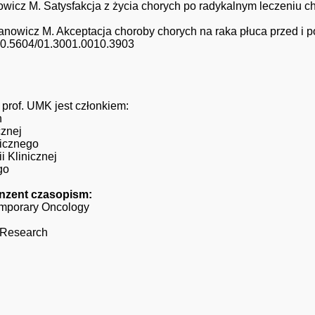
wicz M. Satysfakcja z życia chorych po radykalnym leczeniu c
nowicz M. Akceptacja choroby chorych na raka płuca przed i po
I10.5604/01.3001.0010.3903
 prof. UMK jest członkiem:
h
cznej
icznego
 Klinicznej
go
nzent czasopism:
mporary Oncology
r Research