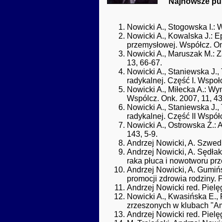
Najnowsze pub
Nowicki A., Stogowska I.: 
Nowicki A., Kowalska J.: E
przemysłowej. Współcz. Onk
Nowicki A., Maruszak M.: Z
13, 66-67.
Nowicki A., Staniewska J.,
radykalnej. Część I. Wspoł
Nowicki A., Miłecka A.: Wy
Wspólcz. Onk. 2007, 11, 4
Nowicki A., Staniewska J.,
radykalnej. Część II Współ
Nowicki A., Ostrowska Ż.: 
143, 5-9.
Andrzej Nowicki, A. Szwed, 
Andrzej Nowicki, A. Sędła
raka płuca i nowotworu prz
Andrzej Nowicki, A. Gumiń
promocji zdrowia rodziny. 
Andrzej Nowicki red. Pielę
Nowicki A., Kwasińska E., 
zrzeszonych w klubach "Am
Andrzej Nowicki red. Piel