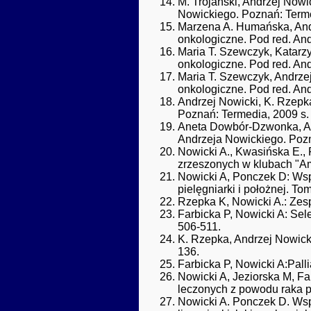
M. Trojański, Andrzej Now
Nowickiego. Poznań: Terme
Marzena A. Humańska, Andr
onkologiczne. Pod red. An
Maria T. Szewczyk, Katarzy
onkologiczne. Pod red. An
Maria T. Szewczyk, Andrzej
onkologiczne. Pod red. An
Andrzej Nowicki, K. Rzepka
Poznań: Termedia, 2009 s.
Aneta Dowbór-Dzwonka, And
Andrzeja Nowickiego. Pozn
Nowicki A., Kwasińska E., 
zrzeszonych w klubach "Am
Nowicki A, Ponczek D: Ws
pielęgniarki i położnej. T
Rzepka K, Nowicki A.: Zesp
Farbicka P, Nowicki A: Sele
506-511.
K. Rzepka, Andrzej Nowicki
136.
Farbicka P, Nowicki A:Palli
Nowicki A, Jeziorska M, Fa
leczonych z powodu raka p
Nowicki A. Ponczek D. Ws